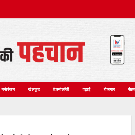
मनोरंजन
खेलकूद
टेक्नोलॉजी
पढ़ाई
रोज़गार
सेह