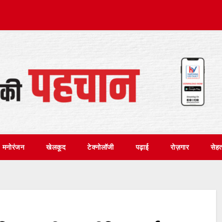
मनोरंजन
खेलकूद
टेक्नोलॉजी
पढ़ाई
रोज़गार
सेह