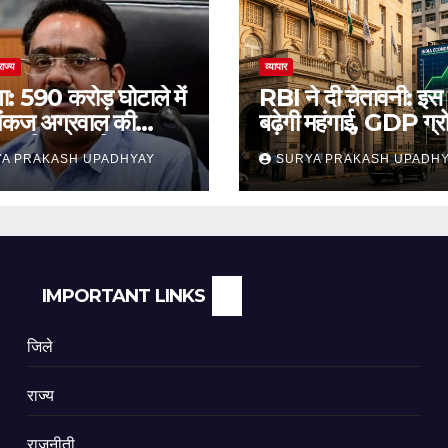
राज्य
व्यापार
ा: 590 करोड़ घोटाले में
RBI ने दी चेतावनी: इस
ंकज अग्रवाल की
बढ़ेगी महंगाई, GDP ग्
 याचिका खारिज
अनुमान जारी
A PRAKASH UPADHYAY
SURYA PRAKASH UPADH
IMPORTANT LINKS
जिले
राज्य
राजनीती