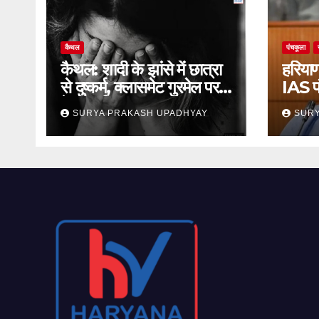
कैथल
पंचकूला
कैथल: शादी के झांसे में छात्रा
हरियाण
से दुष्कर्म, क्लासमेट गुरमेल पर
IAS प
केस दर्ज
जमानत
SURYA PRAKASH UPADHYAY
SURY