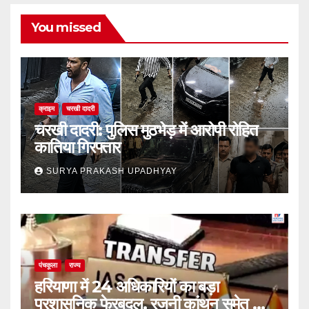
You missed
क्राइम
चरखी दादरी
चरखी दादरी: पुलिस मुठभेड़ में आरोपी रोहित
कातिया गिरफ्तार
SURYA PRAKASH UPADHYAY
पंचकूला
राज्य
हरियाणा में 24 अधिकारियों का बड़ा
प्रशासनिक फेरबदल, रजनी कांथन समेत कई