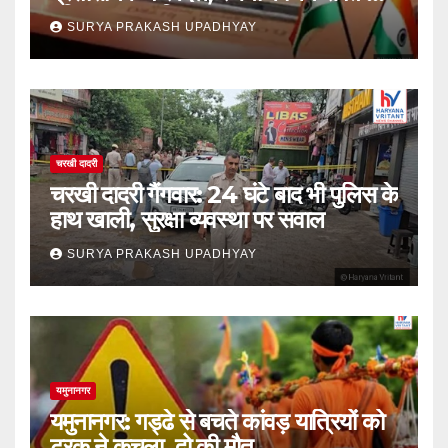
वरिष्ठ IAS शामिल
SURYA PRAKASH UPADHYAY
चरखी दादरी
चरखी दादरी गैंगवार: 24 घंटे बाद भी पुलिस के
हाथ खाली, सुरक्षा व्यवस्था पर सवाल
SURYA PRAKASH UPADHYAY
यमुनानगर
यमुनानगर: गड्ढे से बचते कांवड़ यात्रियों को
ट्रक ने कुचला, दो की मौत