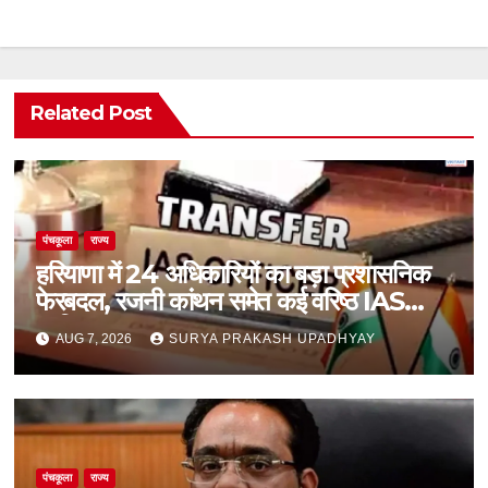
Related Post
पंचकूला
राज्य
हरियाणा में 24 अधिकारियों का बड़ा प्रशासनिक
फेरबदल, रजनी कांथन समेत कई वरिष्ठ IAS
शामिल
AUG 7, 2026
SURYA PRAKASH UPADHYAY
पंचकूला
राज्य