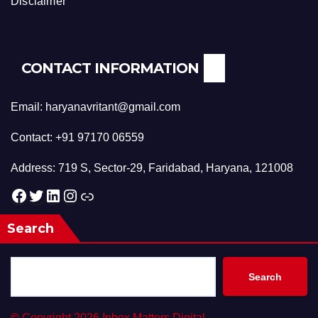
Disclaimer
CONTACT INFORMATION
Email: haryanavritant@gmail.com
Contact: +91 97170 06559
Address: 719 S, Sector-29, Faridabad, Haryana, 121008
Facebook
Twitter
LinkedIn
Instagram
Link
Search
Search
©
Copyright 2026 Inbox Matters Digital.