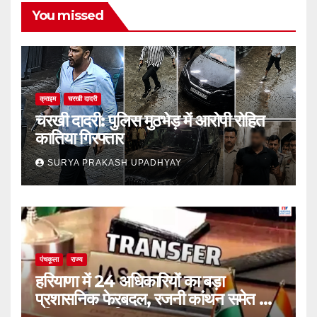
You missed
क्राइम
चरखी दादरी
चरखी दादरी: पुलिस मुठभेड़ में आरोपी रोहित
कातिया गिरफ्तार
SURYA PRAKASH UPADHYAY
पंचकूला
राज्य
हरियाणा में 24 अधिकारियों का बड़ा
प्रशासनिक फेरबदल, रजनी कांथन समेत कई
वरिष्ठ IAS शामिल