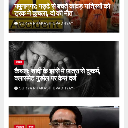
यमुनानगर: गड्ढे से बचते कांवड़ यात्रियों को
ट्रक ने कुचला, दो की मौत
SURYA PRAKASH UPADHYAY
कैथल
कैथल: शादी के झांसे में छात्रा से दुष्कर्म,
क्लासमेट गुरमेल पर केस दर्ज
SURYA PRAKASH UPADHYAY
पंचकूला
राज्य