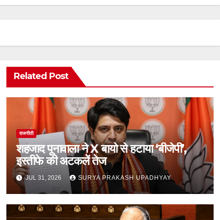
Related Post
राजनीती
शहजाद पूनावाला ने X बायो से हटाया ‘बीजेपी’,
इस्तीफे की अटकलें तेज
JUL 31, 2026
SURYA PRAKASH UPADHYAY