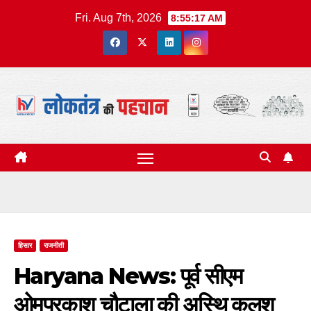
Skip
Fri. Aug 7th, 2026
8:55:18 AM
to
content
हिसार
राजनीती
Haryana News: पूर्व सीएम
ओमप्रकाश चौटाला की अस्थि कलश