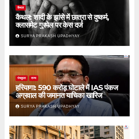
कैथल
कैथल: शादी के झांसे में छात्रा से दुष्कर्म,
क्लासमेट गुरमेल पर केस दर्ज
SURYA PRAKASH UPADHYAY
पंचकूला
राज्य
हरियाणा: 590 करोड़ घोटाले में IAS पंकज
अग्रवाल की जमानत याचिका खारिज
SURYA PRAKASH UPADHYAY