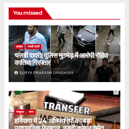
You missed
क्राइम
चरखी दादरी
चरखी दादरी: पुलिस मुठभेड़ में आरोपी रोहित
कातिया गिरफ्तार
SURYA PRAKASH UPADHYAY
पंचकूला
राज्य
हरियाणा में 24 अधिकारियों का बड़ा
प्रशासनिक फेरबदल, रजनी कांथन समेत कई