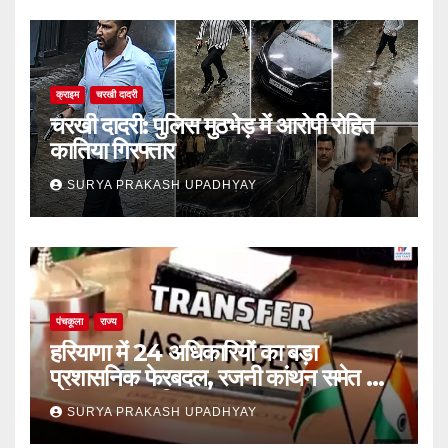
क्राइम
चरखी दादरी
चरखी दादरी: पुलिस मुठभेड़ में आरोपी रोहित
कातिया गिरफ्तार
SURYA PRAKASH UPADHYAY
पंचकूला
राज्य
हरियाणा में 24 अधिकारियों का बड़ा
प्रशासनिक फेरबदल, रजनी कांथन समेत कई
वरिष्ठ IAS शामिल
SURYA PRAKASH UPADHYAY