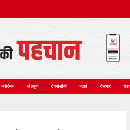
मनोरंजन
खेलकूद
टेक्नोलॉजी
पढ़ाई
रोज़गार
सेह