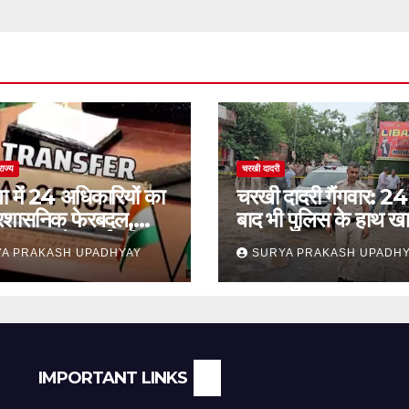
राज्य
चरखी दादरी
ा में 24 अधिकारियों का
चरखी दादरी गैंगवार: 24 
प्रशासनिक फेरबदल,
बाद भी पुलिस के हाथ खा
कांथन समेत कई वरिष्ठ
सुरक्षा व्यवस्था पर सवाल
A PRAKASH UPADHYAY
SURYA PRAKASH UPADH
ामिल
IMPORTANT LINKS