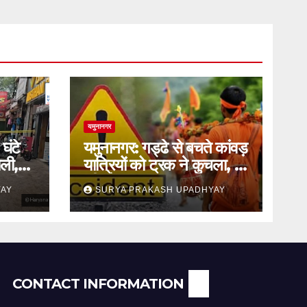
यमुनानगर
घंटे
यमुनानगर: गड्ढे से बचते कांवड़
ली,
यात्रियों को ट्रक ने कुचला, दो
की मौत
YAY
SURYA PRAKASH UPADHYAY
CONTACT INFORMATION