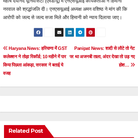
महर्षि दयानंद यूनिवर्सिटी (एमडीयू) में एनएसयूआई कार्यकर्ताओं ने हिमानी
नरवाल को श्रद्धांजलि दी। एनएसयूआई अध्यक्ष अमन वशिष्ठ ने मांग की कि
आरोपी को जल्द से जल्द सजा मिले और हिमानी को न्याय दिलाया जाए।
Post
Haryana News: हरियाणा में GST
Panipat News: शादी से लौटे तो गेट
कलेक्शन ने तोड़ा रिकॉर्ड; 10 महीने में पार
पर था अजनबी ताला, अंदर देखा तो उड़ गए
navigation
किया पिछला आंकड़ा, सरकार ने बताई ये
होश…
वजह
Related Post