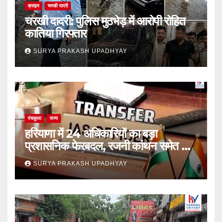
क्राइम
चरखी दादरी
चरखी दादरी: पुलिस मुठभेड़ में आरोपी रोहित
कातिया गिरफ्तार
SURYA PRAKASH UPADHYAY
पंचकूला
राज्य
हरियाणा में 24 अधिकारियों का बड़ा
प्रशासनिक फेरबदल, रजनी कांथन समेत कई
वरिष्ठ IAS शामिल
SURYA PRAKASH UPADHYAY