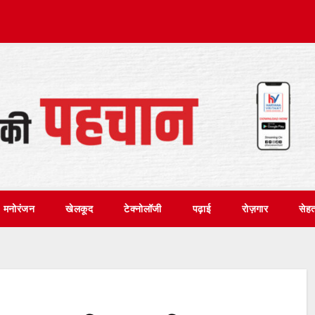
मनोरंजन
खेलकूद
टेक्नोलॉजी
पढ़ाई
रोज़गार
सेह