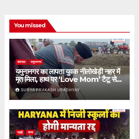
You missed
करनाल
यमुनानगर
यमुनानगर का लापता युवक नीलोखेड़ी नहर में
मृत मिला, हाथ पर ‘Love Mom’ टैटू से
हुई पहचान
SURYA PRAKASH UPADHYAY
पढ़ाई
राज्य