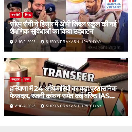
राजनीती
हिसार
सीएम सैनी ने हिसार में ओपी जिंदल स्कूल की नई
शैक्षणिक सुविधाओं का किया उद्घाटन
AUG 9, 2026
SURYA PRAKASH UPADHYAY
पंचकूला
राज्य
हरियाणा में 24 अधिकारियों का बड़ा प्रशासनिक
फेरबदल, रजनी कांथन समेत कई वरिष्ठ IAS
शामिल
AUG 7, 2026
SURYA PRAKASH UPADHYAY