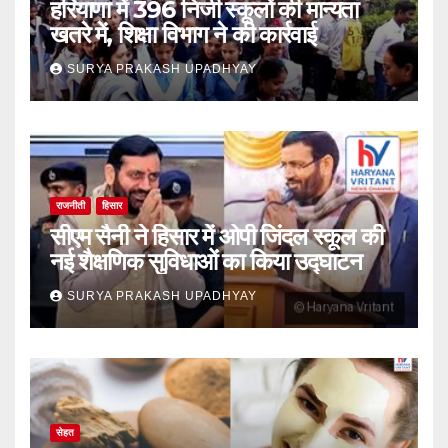
हरियाणा में 396 निजी स्कूलों की मान्यता
खतरे में, शिक्षा विभाग ने की कार्रवाई
SURYA PRAKASH UPADHYAY
राजनीती
हिसार
सीएम सैनी ने हिसार में ओपी जिंदल स्कूल की
नई शैक्षणिक सुविधाओं का किया उद्घाटन
SURYA PRAKASH UPADHYAY
सेहत