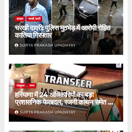
क्राइम
चरखी दादरी
चरखी दादरी: पुलिस मुठभेड़ में आरोपी रोहित
कातिया गिरफ्तार
SURYA PRAKASH UPADHYAY
पंचकूला
राज्य
हरियाणा में 24 अधिकारियों का बड़ा
प्रशासनिक फेरबदल, रजनी कांथन समेत कई
वरिष्ठ IAS शामिल
SURYA PRAKASH UPADHYAY