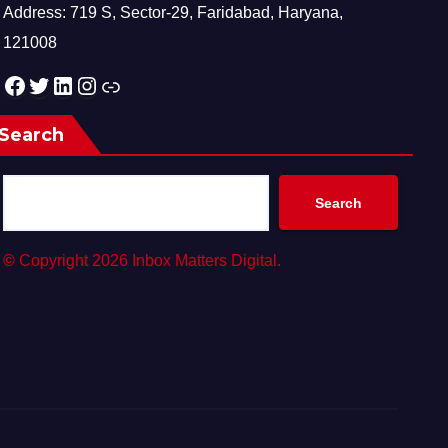
Address: 719 S, Sector-29, Faridabad, Haryana,
121008
Facebook
Twitter
LinkedIn
Instagram
Link
Search
Search
©
Copyright 2026 Inbox Matters Digital.