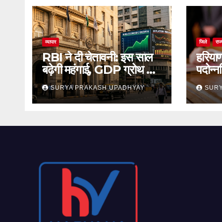
व्यापार
जिले
राज
RBI ने दी चेतावनी: इस साल
हरिया
बढ़ेगी महंगाई, GDP ग्रोथ का
पदोन्न
अनुमान जारी
का स्
SURYA PRAKASH UPADHYAY
SURY