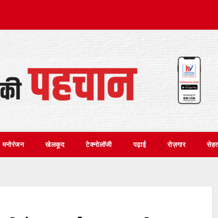
मनोरंजन
खेलकूद
टेक्नोलॉजी
पढ़ाई
रोज़गार
सेह