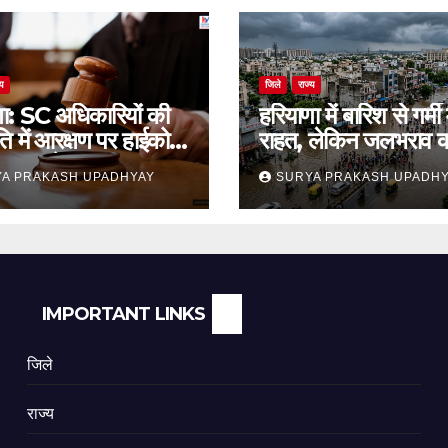
्य
जिले
राज्य
णा: SC अधिकारियों की
हरियाणा में बारिश से गर्मी म
ति में आरक्षण पर हाईकोर्ट
राहत, लेकिन जलभराव 
थगन आदेश
समस्या बरकरार
A PRAKASH UPADHYAY
SURYA PRAKASH UPADH
IMPORTANT LINKS
जिले
राज्य