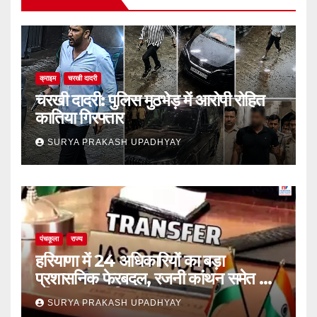
क्राइम
चरखी दादरी
चरखी दादरी: पुलिस मुठभेड़ में आरोपी रोहित
कातिया गिरफ्तार
SURYA PRAKASH UPADHYAY
पंचकूला
राज्य
हरियाणा में 24 अधिकारियों का बड़ा
प्रशासनिक फेरबदल, रजनी कांथन समेत कई
वरिष्ठ IAS शामिल
SURYA PRAKASH UPADHYAY