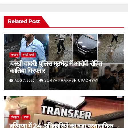
Related Post
क्राइम
चरखी दादरी
चरखी दादरी: पुलिस मुठभेड़ में आरोपी रोहित
कातिया गिरफ्तार
AUG 7, 2026
SURYA PRAKASH UPADHYAY
पंचकूला
राज्य
हरियाणा में 24 अधिकारियों का बड़ा प्रशासनिक