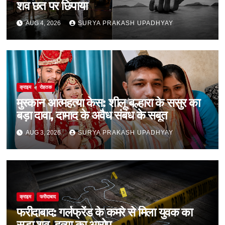
शव छत पर छिपाया
AUG 4, 2026
SURYA PRAKASH UPADHYAY
क्राइम
रोहतक
मुस्कान आत्महत्या केस: शीलू बल्हारा के ससुर का
बड़ा दावा, दामाद के अवैध संबंध के सबूत
AUG 3, 2026
SURYA PRAKASH UPADHYAY
क्राइम
फरीदाबाद
फरीदाबाद: गर्लफ्रेंड के कमरे से मिला युवक का
सड़ा शव, हत्या का आरोप