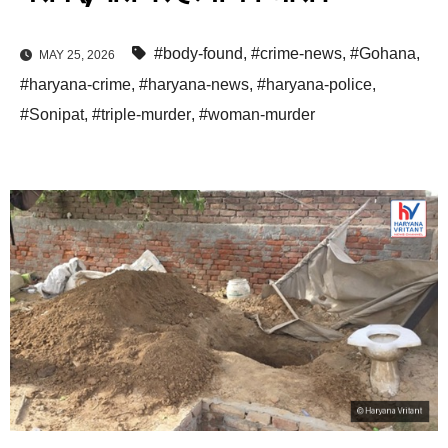
#body-found
,
#crime-news
,
#Gohana
,
MAY 25, 2026
#haryana-crime
,
#haryana-news
,
#haryana-police
,
#Sonipat
,
#triple-murder
,
#woman-murder