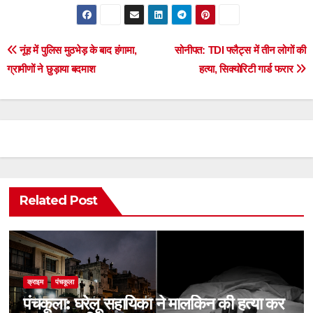
Post
नूंह में पुलिस मुठभेड़ के बाद हंगामा,
सोनीपत: TDI फ्लैट्स में तीन लोगों की
ग्रामीणों ने छुड़ाया बदमाश
हत्या, सिक्योरिटी गार्ड फरार
navigation
Related Post
क्राइम
पंचकूला
पंचकूला: घरेलू सहायिका ने मालकिन की हत्या कर