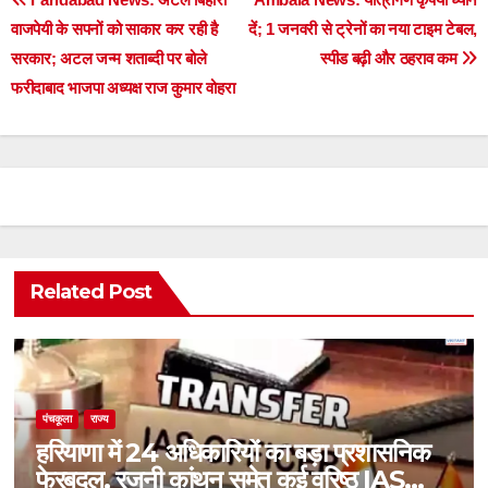
Post
वाजपेयी के सपनों को साकार कर रही है
दें; 1 जनवरी से ट्रेनों का नया टाइम टेबल,
navigation
सरकार; अटल जन्म शताब्दी पर बोले
स्पीड बढ़ी और ठहराव कम
फरीदाबाद भाजपा अध्यक्ष राज कुमार वोहरा
Related Post
पंचकूला
राज्य
हरियाणा में 24 अधिकारियों का बड़ा प्रशासनिक
फेरबदल, रजनी कांथन समेत कई वरिष्ठ IAS