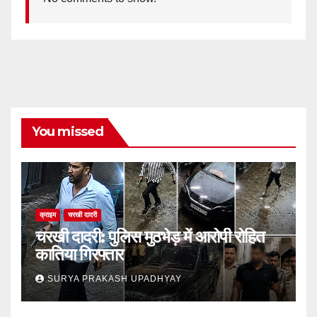
You missed
क्राइम
चरखी दादरी
चरखी दादरी: पुलिस मुठभेड़ में आरोपी रोहित
कातिया गिरफ्तार
SURYA PRAKASH UPADHYAY