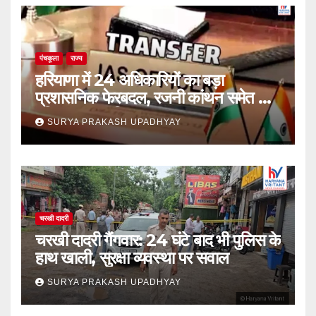
पंचकूला
राज्य
हरियाणा में 24 अधिकारियों का बड़ा
प्रशासनिक फेरबदल, रजनी कांथन समेत कई
वरिष्ठ IAS शामिल
SURYA PRAKASH UPADHYAY
चरखी दादरी
चरखी दादरी गैंगवार: 24 घंटे बाद भी पुलिस के
हाथ खाली, सुरक्षा व्यवस्था पर सवाल
SURYA PRAKASH UPADHYAY