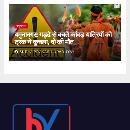
यमुनानगर
यमुनानगर: गड्ढे से बचते कांवड़ यात्रियों को
ट्रक ने कुचला, दो की मौत
SURYA PRAKASH UPADHYAY