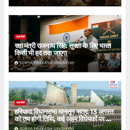
राजनीती
रक्षा मंत्री राजनाथ सिंह: सुरक्षा के लिए भारत
किसी भी हद तक जाएगा
SURYA PRAKASH UPADHYAY
राजनीती
हरियाणा विधानसभा मानसून सत्र: 13 अगस्त
को तय होगी तिथि, कई अहम विधेयकों पर होगी
चर्चा
SURYA PRAKASH UPADHYAY