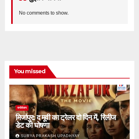
No comments to show.
You missed
मनोरंजन
मिर्जापुर: द मूवी का ट्रेलर दो दिन में, रिलीज
डेट की घोषणा
SURYA PRAKASH UPADHYAY