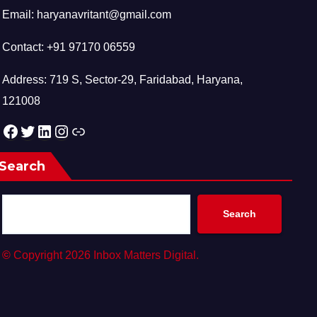
Email: haryanavritant@gmail.com
Contact: +91 97170 06559
Address: 719 S, Sector-29, Faridabad, Haryana,
121008
Facebook
Twitter
LinkedIn
Instagram
Link
Search
Search
©
Copyright 2026 Inbox Matters Digital.