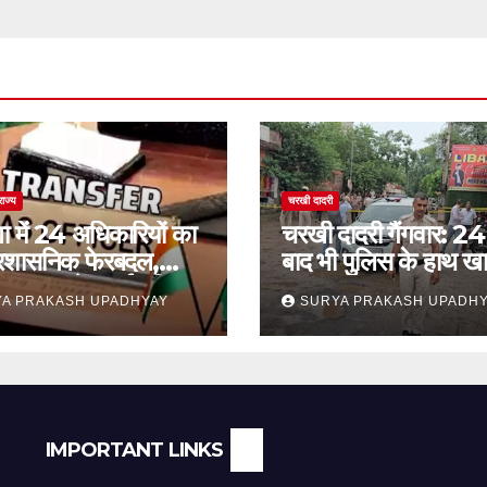
राज्य
चरखी दादरी
ा में 24 अधिकारियों का
चरखी दादरी गैंगवार: 24 
प्रशासनिक फेरबदल,
बाद भी पुलिस के हाथ खा
कांथन समेत कई वरिष्ठ
सुरक्षा व्यवस्था पर सवाल
A PRAKASH UPADHYAY
SURYA PRAKASH UPADH
ामिल
IMPORTANT LINKS