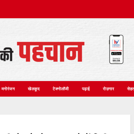
मनोरंजन
खेलकूद
टेक्नोलॉजी
पढ़ाई
रोज़गार
सेह