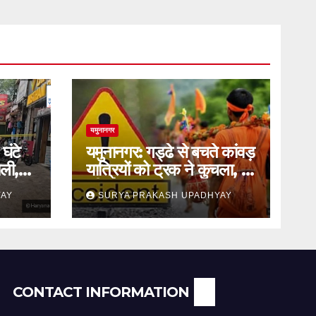
यमुनानगर
घंटे
यमुनानगर: गड्ढे से बचते कांवड़
ली,
यात्रियों को ट्रक ने कुचला, दो
की मौत
YAY
SURYA PRAKASH UPADHYAY
CONTACT INFORMATION