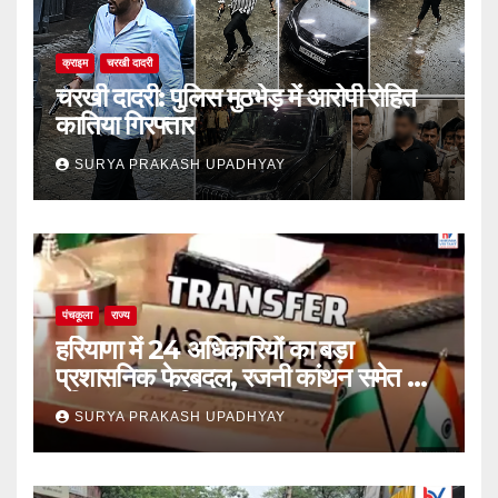
क्राइम
चरखी दादरी
चरखी दादरी: पुलिस मुठभेड़ में आरोपी रोहित
कातिया गिरफ्तार
SURYA PRAKASH UPADHYAY
पंचकूला
राज्य
हरियाणा में 24 अधिकारियों का बड़ा
प्रशासनिक फेरबदल, रजनी कांथन समेत कई
वरिष्ठ IAS शामिल
SURYA PRAKASH UPADHYAY