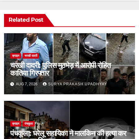
Related Post
क्राइम
चरखी दादरी
चरखी दादरी: पुलिस मुठभेड़ में आरोपी रोहित
कातिया गिरफ्तार
AUG 7, 2026
SURYA PRAKASH UPADHYAY
क्राइम
पंचकूला
पंचकूला: घरेलू सहायिका ने मालकिन की हत्या कर