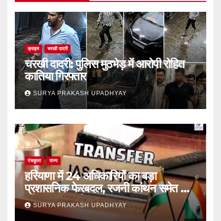
क्राइम
चरखी दादरी
चरखी दादरी: पुलिस मुठभेड़ में आरोपी रोहित
कातिया गिरफ्तार
SURYA PRAKASH UPADHYAY
पंचकूला
राज्य
हरियाणा में 24 अधिकारियों का बड़ा
प्रशासनिक फेरबदल, रजनी कांथन समेत कई
वरिष्ठ IAS शामिल
SURYA PRAKASH UPADHYAY