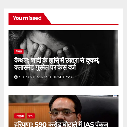
You missed
कैथल
कैथल: शादी के झांसे में छात्रा से दुष्कर्म,
क्लासमेट गुरमेल पर केस दर्ज
SURYA PRAKASH UPADHYAY
पंचकूला
राज्य
हरियाणा: 590 करोड़ घोटाले में IAS पंकज