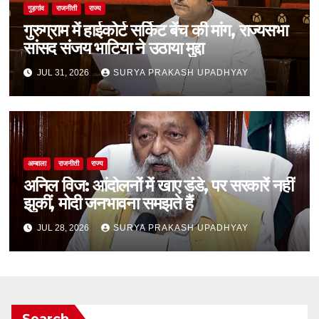
गुड़गांव
राजनीती
राज्य
गुरुग्राम में हाईकोर्ट सर्किट बेंच की मांग, राज्यसभा
सांसद संजय भाटिया ने उठाया मुद्दा
JUL 31, 2026
SURYA PRAKASH UPADHYAY
अम्बाला
राजनीती
राज्य
अनिल विज: आंदोलनों में खाए डंडे, पर सरकारें नहीं
झुकीं, मोदी जनभावना समझते हैं
JUL 28, 2026
SURYA PRAKASH UPADHYAY
Search