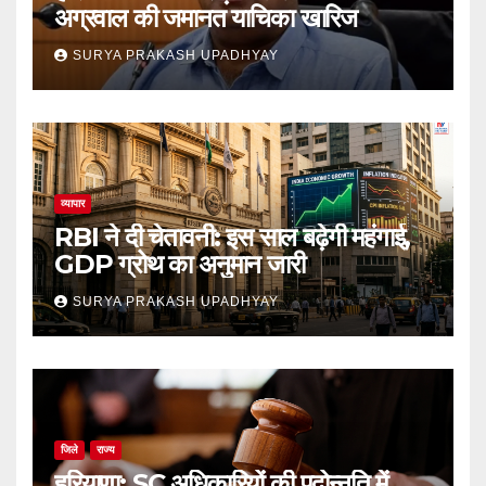
अग्रवाल की जमानत याचिका खारिज
SURYA PRAKASH UPADHYAY
व्यापार
RBI ने दी चेतावनी: इस साल बढ़ेगी महंगाई,
GDP ग्रोथ का अनुमान जारी
SURYA PRAKASH UPADHYAY
जिले
राज्य
हरियाणा: SC अधिकारियों की पदोन्नति में