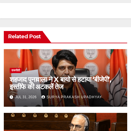
Related Post
राजनीती
शहजाद पूनावाला ने X बायो से हटाया ‘बीजेपी’,
इस्तीफे की अटकलें तेज
JUL 31, 2026
SURYA PRAKASH UPADHYAY