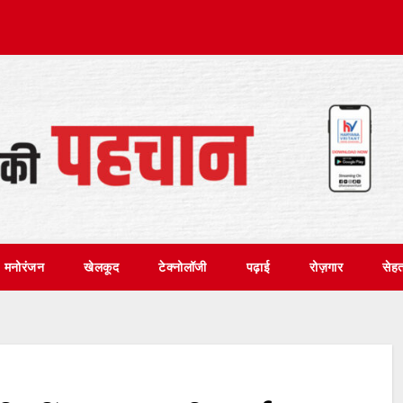
मनोरंजन
खेलकूद
टेक्नोलॉजी
पढ़ाई
रोज़गार
सेह