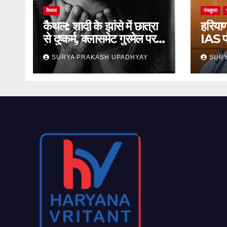
कैथल
पंचकूला
कैथल: शादी के झांसे में छात्रा
हरियाण
से दुष्कर्म, क्लासमेट गुरमेल पर
IAS प
केस दर्ज
जमानत
SURYA PRAKASH UPADHYAY
SURY