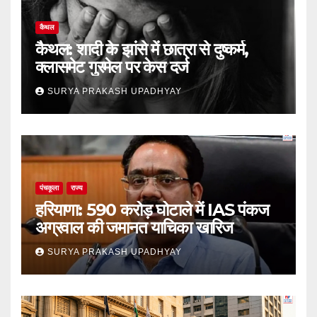
कैथल
कैथल: शादी के झांसे में छात्रा से दुष्कर्म,
क्लासमेट गुरमेल पर केस दर्ज
SURYA PRAKASH UPADHYAY
पंचकूला
राज्य
हरियाणा: 590 करोड़ घोटाले में IAS पंकज
अग्रवाल की जमानत याचिका खारिज
SURYA PRAKASH UPADHYAY