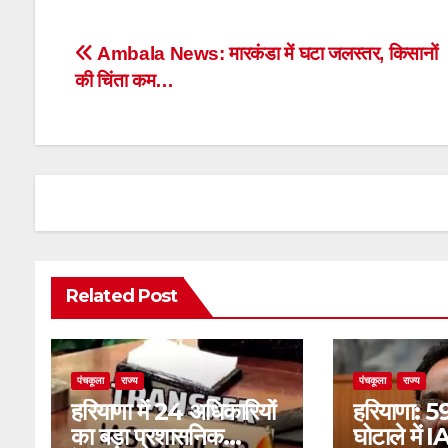
Post
Ambala News: मारकंडा में घटा जलस्तर, किसानों
की चिंता कम…
navigation
Related Post
पंचकूला
राज्य
पंचकूला
राज्य
हरियाणा में 24 अधिकारियों
हरियाणा: 5
का बड़ा प्रशासनिक
घोटाले में 