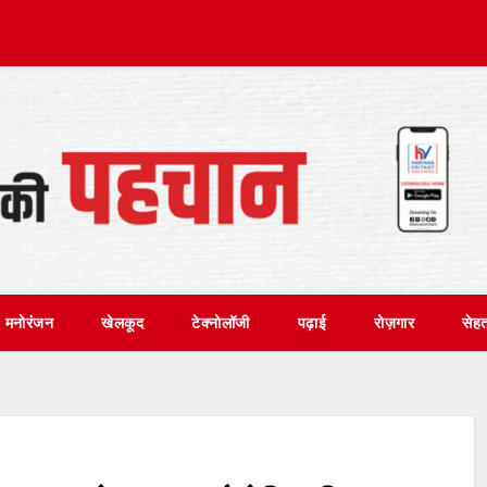
मनोरंजन
खेलकूद
टेक्नोलॉजी
पढ़ाई
रोज़गार
सेह