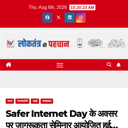
Skip
Thu. Aug 6th, 2026
10:20:24 AM
to
content
राज्य
टेक्नोलॉजी
पढ़ाई
फतेहाबाद
Safer Internet Day के अवसर
पर जागरूकता सेमिनार आयोजित हुई…