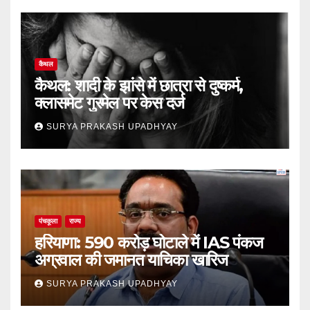
कैथल
कैथल: शादी के झांसे में छात्रा से दुष्कर्म,
क्लासमेट गुरमेल पर केस दर्ज
SURYA PRAKASH UPADHYAY
पंचकूला
राज्य
हरियाणा: 590 करोड़ घोटाले में IAS पंकज
अग्रवाल की जमानत याचिका खारिज
SURYA PRAKASH UPADHYAY