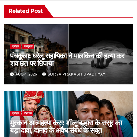
Related Post
क्राइम
पंचकूला
पंचकूला: घरेलू सहायिका ने मालकिन की हत्या कर
शव छत पर छिपाया
AUG 4, 2026
SURYA PRAKASH UPADHYAY
क्राइम
रोहतक
मुस्कान आत्महत्या केस: शीलू बल्हारा के ससुर का
बड़ा दावा, दामाद के अवैध संबंध के सबूत