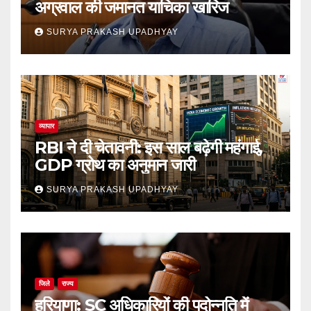
अग्रवाल की जमानत याचिका खारिज
SURYA PRAKASH UPADHYAY
व्यापार
RBI ने दी चेतावनी: इस साल बढ़ेगी महंगाई,
GDP ग्रोथ का अनुमान जारी
SURYA PRAKASH UPADHYAY
जिले
राज्य
हरियाणा: SC अधिकारियों की पदोन्नति में