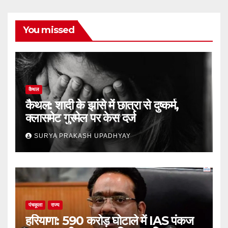
You missed
कैथल
कैथल: शादी के झांसे में छात्रा से दुष्कर्म,
क्लासमेट गुरमेल पर केस दर्ज
SURYA PRAKASH UPADHYAY
पंचकूला
राज्य
हरियाणा: 590 करोड़ घोटाले में IAS पंकज