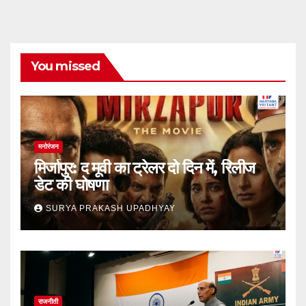
You missed
मनोरंजन
मिर्जापुर: द मूवी का ट्रेलर दो दिन में, रिलीज
डेट की घोषणा
SURYA PRAKASH UPADHYAY
राजनीती