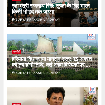
रक्षा मंत्री राजनाथ सिंह: सुरक्षा के लिए भारत
किसी भी हद तक जाएगा
SURYA PRAKASH UPADHYAY
राजनीती
हरियाणा विधानसभा मानसून सत्र: 13 अगस्त
को तय होगी तिथि, कई अहम विधेयकों पर होगी
चर्चा
SURYA PRAKASH UPADHYAY
राजनीती