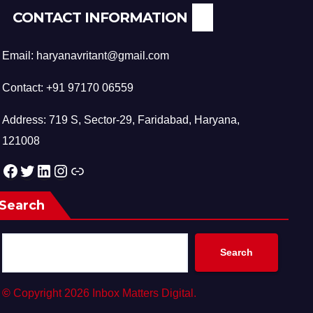
CONTACT INFORMATION
Email: haryanavritant@gmail.com
Contact: +91 97170 06559
Address: 719 S, Sector-29, Faridabad, Haryana,
121008
Facebook
Twitter
LinkedIn
Instagram
Link
Search
Search
©
Copyright 2026 Inbox Matters Digital.