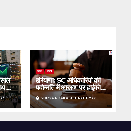
जिले
राज्य
 साल
हरियाणा: SC अधिकारियों की
रोथ का
पदोन्नति में आरक्षण पर हाईकोर्ट
का स्थगन आदेश
YAY
SURYA PRAKASH UPADHYAY