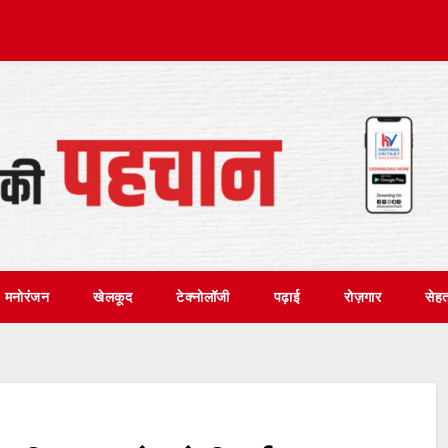
मनोरंजन
खेलकूद
टेक्नोलॉजी
पढ़ाई
रोज़गार
सेह