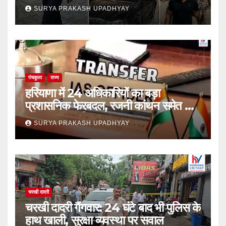
SURYA PRAKASH UPADHYAY
पंचकूला
राज्य
हरियाणा में 24 अधिकारियों का बड़ा
प्रशासनिक फेरबदल, रजनी कांथन समेत कई
वरिष्ठ IAS शामिल
SURYA PRAKASH UPADHYAY
चरखी दादरी
चरखी दादरी गैंगवार: 24 घंटे बाद भी पुलिस के
हाथ खाली, सुरक्षा व्यवस्था पर सवाल