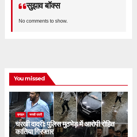
सुझाव बॉक्स
No comments to show.
You missed
क्राइम
चरखी दादरी
चरखी दादरी: पुलिस मुठभेड़ में आरोपी रोहित
कातिया गिरफ्तार