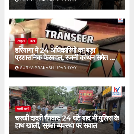
SURYA PRAKASH UPADHYAY
पंचकूला
राज्य
हरियाणा में 24 अधिकारियों का बड़ा
प्रशासनिक फेरबदल, रजनी कांथन समेत कई
वरिष्ठ IAS शामिल
SURYA PRAKASH UPADHYAY
चरखी दादरी
चरखी दादरी गैंगवार: 24 घंटे बाद भी पुलिस के
हाथ खाली, सुरक्षा व्यवस्था पर सवाल