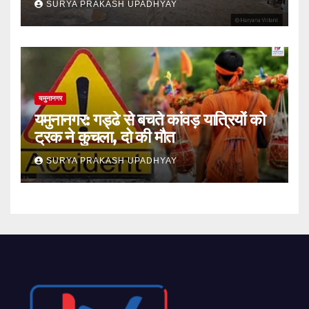
SURYA PRAKASH UPADHYAY
यमुनानगर
यमुनानगर: गड्ढे से बचते कांवड़ यात्रियों को
ट्रक ने कुचला, दो की मौत
SURYA PRAKASH UPADHYAY