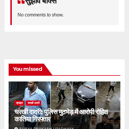
सुझाव बॉक्स
No comments to show.
You missed
क्राइम
चरखी दादरी
चरखी दादरी: पुलिस मुठभेड़ में आरोपी रोहित
कातिया गिरफ्तार