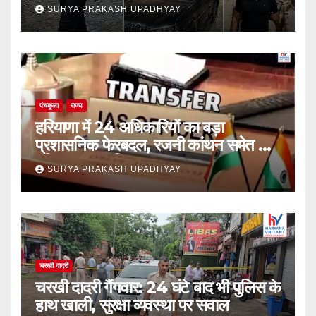
SURYA PRAKASH UPADHYAY
पंचकूला
राज्य
हरियाणा में 24 अधिकारियों का बड़ा
प्रशासनिक फेरबदल, रजनी कांथन समेत कई
वरिष्ठ IAS शामिल
SURYA PRAKASH UPADHYAY
चरखी दादरी
चरखी दादरी गैंगवार: 24 घंटे बाद भी पुलिस के
हाथ खाली, सुरक्षा व्यवस्था पर सवाल