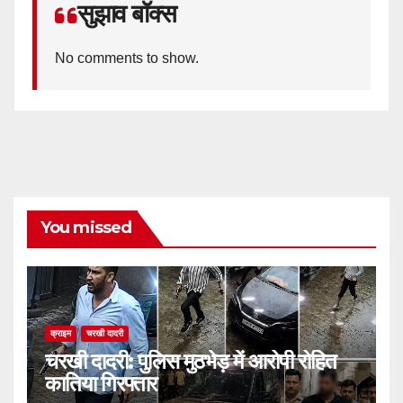
सुझाव बॉक्स
No comments to show.
You missed
क्राइम
चरखी दादरी
चरखी दादरी: पुलिस मुठभेड़ में आरोपी रोहित
कातिया गिरफ्तार