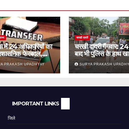
राज्य
चरखी दादरी
ा में 24 अधिकारियों का
चरखी दादरी गैंगवार: 24 
प्रशासनिक फेरबदल,
बाद भी पुलिस के हाथ खा
कांथन समेत कई वरिष्ठ
सुरक्षा व्यवस्था पर सवाल
A PRAKASH UPADHYAY
SURYA PRAKASH UPADH
ामिल
IMPORTANT LINKS
जिले