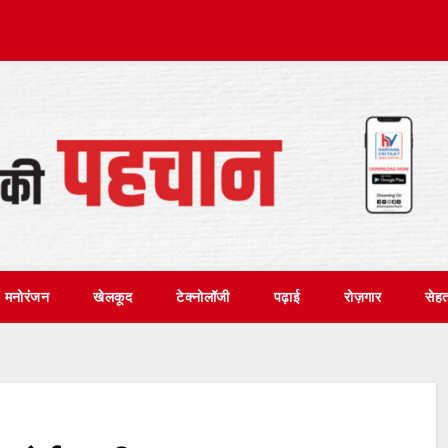
मनोरंजन
खेलकूद
टेक्नोलॉजी
पढ़ाई
रोज़गार
सेह