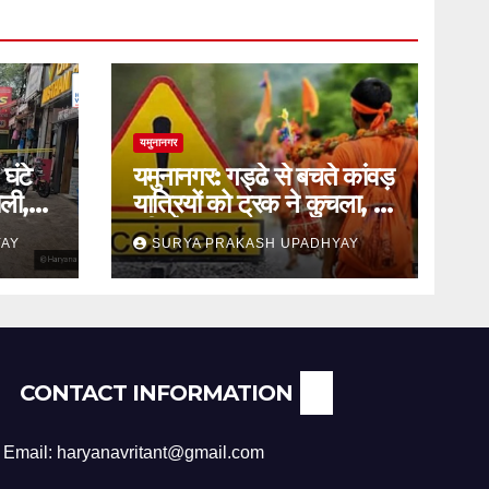
यमुनानगर
घंटे
यमुनानगर: गड्ढे से बचते कांवड़
ली,
यात्रियों को ट्रक ने कुचला, दो
की मौत
YAY
SURYA PRAKASH UPADHYAY
CONTACT INFORMATION
Email: haryanavritant@gmail.com