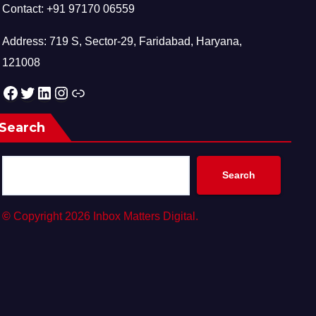
Contact: +91 97170 06559
Address: 719 S, Sector-29, Faridabad, Haryana,
121008
Facebook
Twitter
LinkedIn
Instagram
Link
Search
Search
©
Copyright 2026 Inbox Matters Digital.