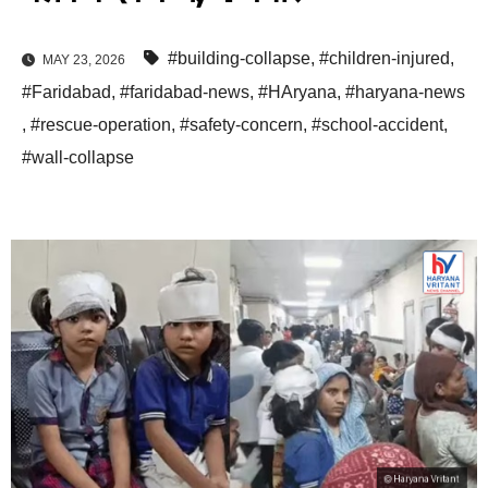
#building-collapse
,
#children-injured
,
MAY 23, 2026
#Faridabad
,
#faridabad-news
,
#HAryana
,
#haryana-news
,
#rescue-operation
,
#safety-concern
,
#school-accident
,
#wall-collapse