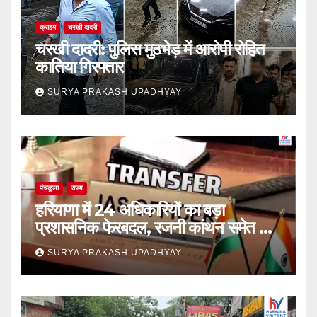
क्राइम
चरखी दादरी
चरखी दादरी: पुलिस मुठभेड़ में आरोपी रोहित
कातिया गिरफ्तार
SURYA PRAKASH UPADHYAY
पंचकूला
राज्य
हरियाणा में 24 अधिकारियों का बड़ा
प्रशासनिक फेरबदल, रजनी कांथन समेत कई
वरिष्ठ IAS शामिल
SURYA PRAKASH UPADHYAY