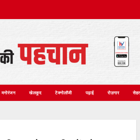
मनोरंजन
खेलकूद
टेक्नोलॉजी
पढ़ाई
रोज़गार
सेह