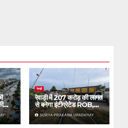
रेवाड़ी
ें
रेवाड़ी में 207 करोड़ की लागत
की
से बनेगा इंटीग्रेटेड ROB,
जाम से मिलेगी राहत
YAY
SURYA PRAKASH UPADHYAY