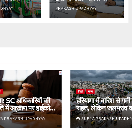
ADHYAY
PRAKASH UPADHYAY
्य
जिले
राज्य
णा: SC अधिकारियों की
हरियाणा में बारिश से गर्मी म
ति में आरक्षण पर हाईकोर्ट
राहत, लेकिन जलभराव 
थगन आदेश
समस्या बरकरार
A PRAKASH UPADHYAY
SURYA PRAKASH UPADH