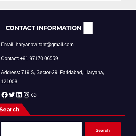
CONTACT INFORMATION
Email: haryanavritant@gmail.com
Contact: +91 97170 06559
Address: 719 S, Sector-29, Faridabad, Haryana,
121008
Facebook
Twitter
LinkedIn
Instagram
Link
Search
Search