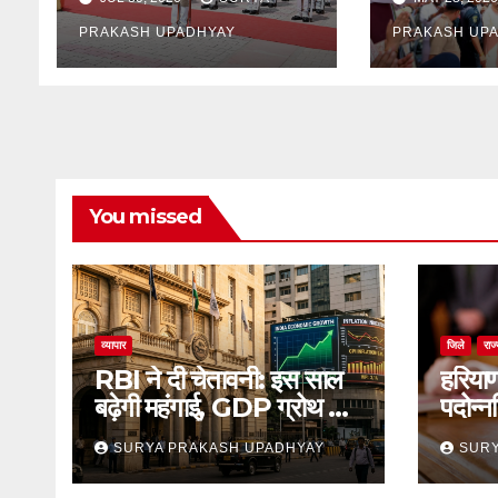
PRAKASH UPADHYAY
PRAKASH UP
You missed
व्यापार
जिले
राज
RBI ने दी चेतावनी: इस साल
हरिया
बढ़ेगी महंगाई, GDP ग्रोथ का
पदोन्न
अनुमान जारी
का स्
SURYA PRAKASH UPADHYAY
SURY