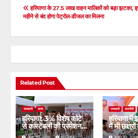
Post
हरियाणा के 27.5 लाख वाहन मालिकों को बड़ा झटका, 
महीने से बंद होगा पेट्रोल-डीजल का मिलना
navigation
Related Post
राजधानी
राज्य
राजधानी
राजनीती
हरियाणा: 3% विशेष कोटे
हरियाणा में 
से कांस्टेबलों की प्रमोशन
में भी छात्रो
शुरू, पुलिसकर्मियों को राहत
यात्रा: सीएम
JUL 30, 2026
SURYA
MAY 28, 202